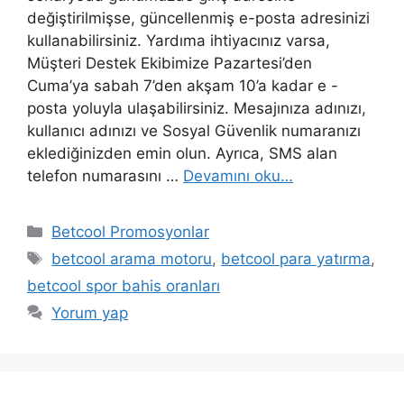
değiştirilmişse, güncellenmiş e-posta adresinizi
kullanabilirsiniz. Yardıma ihtiyacınız varsa,
Müşteri Destek Ekibimize Pazartesi’den
Cuma’ya sabah 7’den akşam 10’a kadar e -
posta yoluyla ulaşabilirsiniz. Mesajınıza adınızı,
kullanıcı adınızı ve Sosyal Güvenlik numaranızı
eklediğinizden emin olun. Ayrıca, SMS alan
telefon numarasını …
Devamını oku…
Kategoriler
Betcool Promosyonlar
Etiketler
betcool arama motoru
,
betcool para yatırma
,
betcool spor bahis oranları
Yorum yap