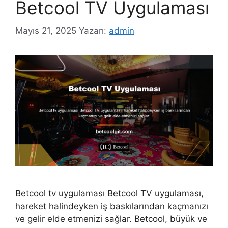
Betcool TV Uygulaması
Mayıs 21, 2025
Yazarı:
admin
Betcool tv uygulaması Betcool TV uygulaması,
hareket halindeyken iş baskılarından kaçmanızı
ve gelir elde etmenizi sağlar. Betcool, büyük ve