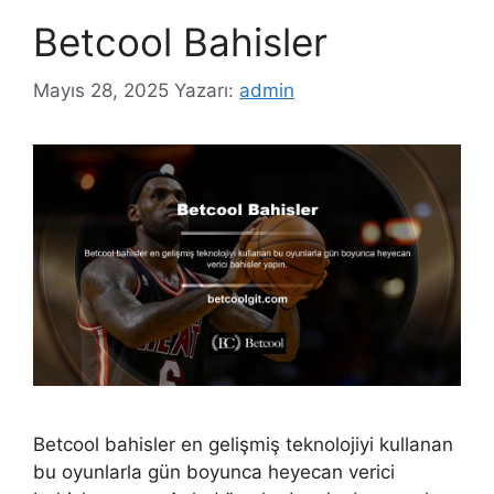
Betcool Bahisler
Mayıs 28, 2025
Yazarı:
admin
Betcool bahisler en gelişmiş teknolojiyi kullanan
bu oyunlarla gün boyunca heyecan verici