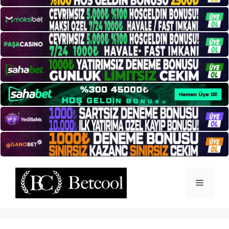
İçeriğe
atla
Menü