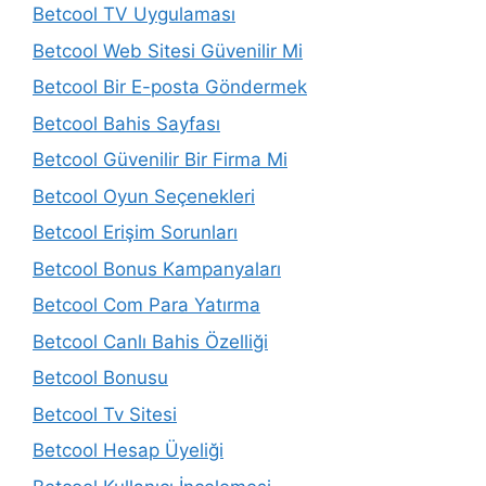
Betcool TV Uygulaması
Betcool Web Sitesi Güvenilir Mi
Betcool Bir E-posta Göndermek
Betcool Bahis Sayfası
Betcool Güvenilir Bir Firma Mi
Betcool Oyun Seçenekleri
Betcool Erişim Sorunları
Betcool Bonus Kampanyaları
Betcool Com Para Yatırma
Betcool Canlı Bahis Özelliği
Betcool Bonusu
Betcool Tv Sitesi
Betcool Hesap Üyeliği