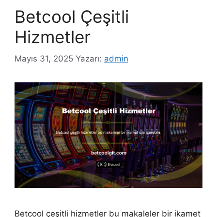
Betcool Çeşitli
Hizmetler
Mayıs 31, 2025
Yazarı:
admin
Betcool çeşitli hizmetler bu makaleler bir ikamet