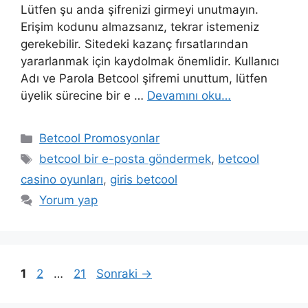
Lütfen şu anda şifrenizi girmeyi unutmayın.
Erişim kodunu almazsanız, tekrar istemeniz
gerekebilir. Sitedeki kazanç fırsatlarından
yararlanmak için kaydolmak önemlidir. Kullanıcı
Adı ve Parola Betcool şifremi unuttum, lütfen
üyelik sürecine bir e …
Devamını oku…
Kategoriler
Betcool Promosyonlar
Etiketler
betcool bir e-posta göndermek
,
betcool
casino oyunları
,
giris betcool
Yorum yap
Sayfa
Sayfa
Sayfa
1
2
…
21
Sonraki
→