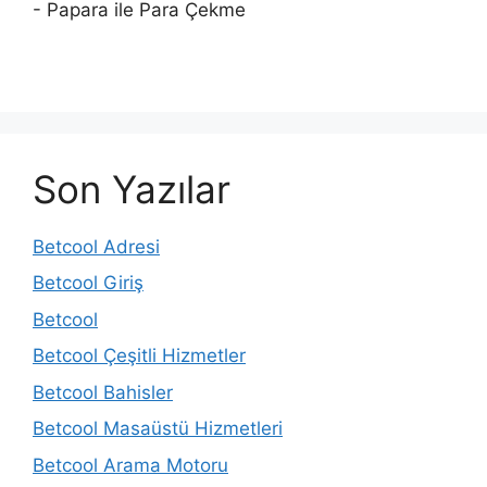
- Papara ile Para Çekme
Son Yazılar
Betcool Adresi
Betcool Giriş
Betcool
Betcool Çeşitli Hizmetler
Betcool Bahisler
Betcool Masaüstü Hizmetleri
Betcool Arama Motoru