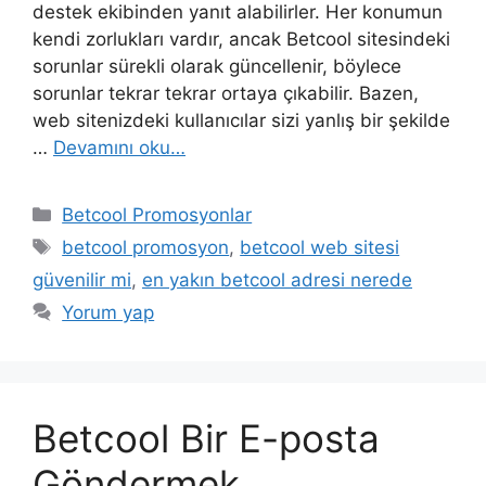
destek ekibinden yanıt alabilirler. Her konumun
kendi zorlukları vardır, ancak Betcool sitesindeki
sorunlar sürekli olarak güncellenir, böylece
sorunlar tekrar tekrar ortaya çıkabilir. Bazen,
web sitenizdeki kullanıcılar sizi yanlış bir şekilde
…
Devamını oku…
Kategoriler
Betcool Promosyonlar
Etiketler
betcool promosyon
,
betcool web sitesi
güvenilir mi
,
en yakın betcool adresi nerede
Yorum yap
Betcool Bir E-posta
Göndermek