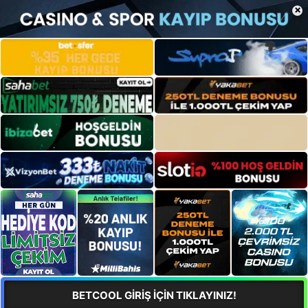
×
BETCOOL GİRİŞ İÇİN TIKLAYINIZ!