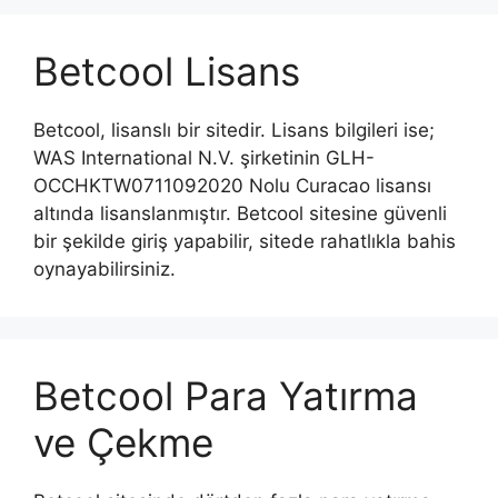
Betcool Lisans
Betcool, lisanslı bir sitedir. Lisans bilgileri ise;
WAS International N.V. şirketinin GLH-
OCCHKTW0711092020 Nolu Curacao lisansı
altında lisanslanmıştır. Betcool sitesine güvenli
bir şekilde giriş yapabilir, sitede rahatlıkla bahis
oynayabilirsiniz.
Betcool Para Yatırma
ve Çekme