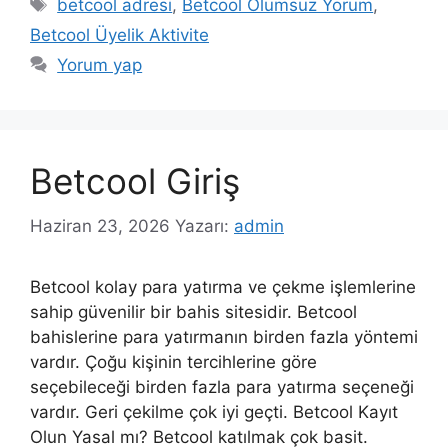
Etiketler
betcool adresi
,
Betcool Olumsuz Yorum
,
Betcool Üyelik Aktivite
Yorum yap
Betcool Giriş
Haziran 23, 2026
Yazarı:
admin
Betcool kolay para yatırma ve çekme işlemlerine
sahip güvenilir bir bahis sitesidir. Betcool
bahislerine para yatırmanın birden fazla yöntemi
vardır. Çoğu kişinin tercihlerine göre
seçebileceği birden fazla para yatırma seçeneği
vardır. Geri çekilme çok iyi geçti. Betcool Kayıt
Olun Yasal mı? Betcool katılmak çok basit.