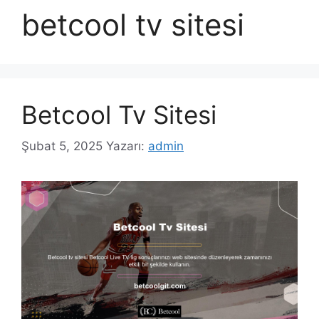
betcool tv sitesi
Betcool Tv Sitesi
Şubat 5, 2025
Yazarı:
admin