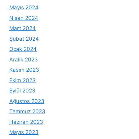
Mayıs 2024
Nisan 2024
Mart 2024
Şubat 2024
Ocak 2024
Aralık 2023
Kasım 2023
Ekim 2023
Eylül 2023
Ağustos 2023
Temmuz 2023
Haziran 2023
Mayıs 2023