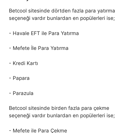
Betcool sitesinde dörtden fazla para yatırma
seçeneği vardır bunlardan en popülerleri ise;
- Havale EFT ile Para Yatırma
- Mefete İle Para Yatırma
- Kredi Kartı
- Papara
- Parazula
Betcool sitesinde birden fazla para çekme
seçeneği vardır bunlardan en popülerleri ise;
- Mefete ile Para Çekme