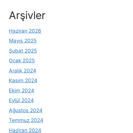
Arşivler
Haziran 2026
Mayıs 2025
Şubat 2025
Ocak 2025
Aralık 2024
Kasım 2024
Ekim 2024
Eylül 2024
Ağustos 2024
Temmuz 2024
Haziran 2024