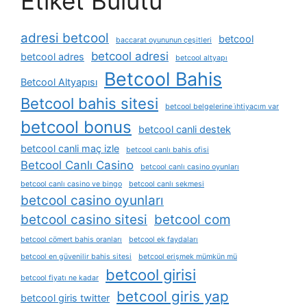
Etiket Bulutu
adresi betcool
betcool
baccarat oyununun çeşitleri
betcool adresi
betcool adres
betcool altyapı
Betcool Bahis
Betcool Altyapısı
Betcool bahis sitesi
betcool belgelerine i̇htiyacım var
betcool bonus
betcool canli destek
betcool canli maç izle
betcool canlı bahis ofisi
Betcool Canlı Casino
betcool canlı casino oyunları
betcool canlı casino ve bingo
betcool canlı sekmesi
betcool casino oyunları
betcool casino sitesi
betcool com
betcool cömert bahis oranları
betcool ek faydaları
betcool en güvenilir bahis sitesi
betcool erişmek mümkün mü
betcool girisi
betcool fiyatı ne kadar
betcool giris yap
betcool giris twitter