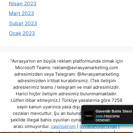
Nisan 2023
Mart 2023
Şubat 2023
Ocak 2023
"Avrasya'nın en büyük reklam platformunda olmak için
Microsoft Teams:
reklam@avrasyamarketing.com
adresimizden veya Telegram: @Avrasyamarketing
adresimizden irtibat kurabilirsiniz. (Tek iletişim
adreslerimiz teams / telegram ve mail adresimizdir.
Harici hiçbir iletişim adresimiz bulunmamaktadır.
Lütfen itibar etmeyiniz.) Türkiye yasalarına göre 7258
sayılı kanun uyarınca yasa dışı bahis oynamanın
cezaları mevcuttur. Şu an bulunduğunuz site hiç bir
şekilde illegal bahis oyunları oynatmıyor ve oynamaya
aracı olmuyordur.
casinoprom
|
asyabahisgirisyap
|
dopingbet
|
virabet
|
zurihbet
|
meritpremium
|