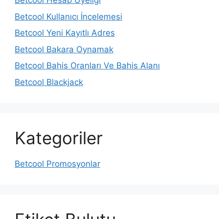
Betcool Hesap Üyeliği
Betcool Kullanıcı İncelemesi
Betcool Yeni Kayıtlı Adres
Betcool Bakara Oynamak
Betcool Bahis Oranları Ve Bahis Alanı
Betcool Blackjack
Kategoriler
Betcool Promosyonlar