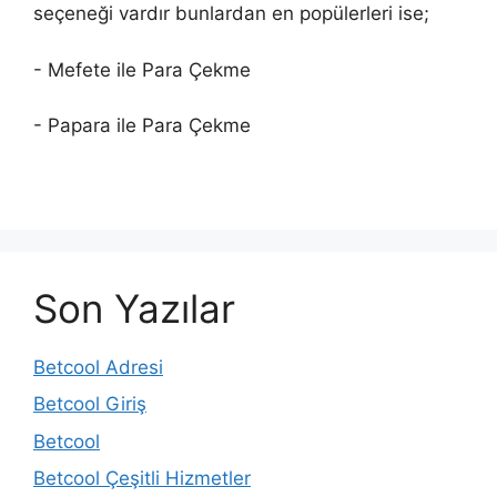
seçeneği vardır bunlardan en popülerleri ise;
- Mefete ile Para Çekme
- Papara ile Para Çekme
Son Yazılar
Betcool Adresi
Betcool Giriş
Betcool
Betcool Çeşitli Hizmetler