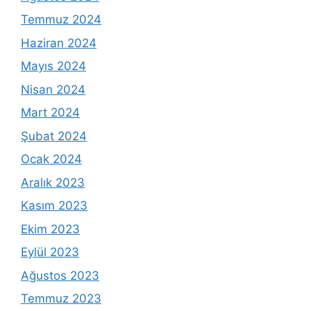
Temmuz 2024
Haziran 2024
Mayıs 2024
Nisan 2024
Mart 2024
Şubat 2024
Ocak 2024
Aralık 2023
Kasım 2023
Ekim 2023
Eylül 2023
Ağustos 2023
Temmuz 2023