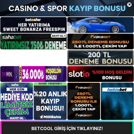
×
BETCOOL GİRİŞ İÇİN TIKLAYINIZ!