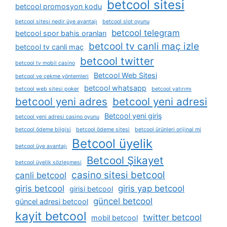
betcool sitesi
betcool promosyon kodu
betcool sitesi nedir üye avantajı
betcool slot oyunu
betcool telegram
betcool spor bahis oranları
betcool tv canli maç izle
betcool tv canli maç
betcool twitter
betcool tv mobil casino
Betcool Web Sitesi
betcool ve çekme yöntemleri
betcool whatsapp
betcool web sitesi poker
betcool yatırımı
betcool yeni adres
betcool yeni adresi
Betcool yeni giriş
betcool yeni adresi casino oyunu
betcool ödeme bilgisi
betcool ödeme sitesi
betcool ürünleri orijinal mi
Betcool üyelik
betcool üye avantajı
Betcool Şikayet
betcool üyelik sözleşmesi
casino sitesi betcool
canli betcool
giris betcool
giris yap betcool
girisi betcool
güncel betcool
güncel adresi betcool
kayit betcool
twitter betcool
mobil betcool