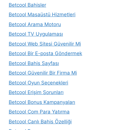
Betcool Bahisler
Betcool Masaüstü Hizmetleri
Betcool Arama Motoru
Betcool TV Uygulaması
Betcool Web Sitesi Güvenilir Mi
Betcool Bir E-posta Göndermek
Betcool Bahis Sayfası
Betcool Güvenilir Bir Firma Mi
Betcool Oyun Seçenekleri
Betcool Erişim Sorunları
Betcool Bonus Kampanyaları
Betcool Com Para Yatırma
Betcool Canlı Bahis Özelliği