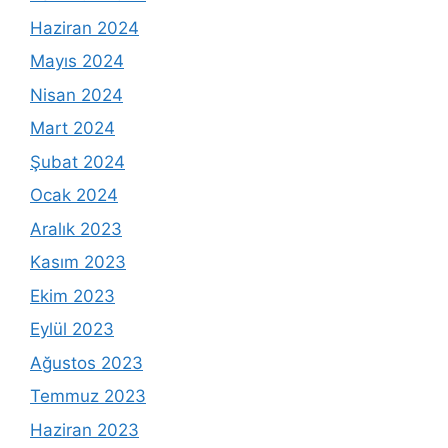
Haziran 2024
Mayıs 2024
Nisan 2024
Mart 2024
Şubat 2024
Ocak 2024
Aralık 2023
Kasım 2023
Ekim 2023
Eylül 2023
Ağustos 2023
Temmuz 2023
Haziran 2023