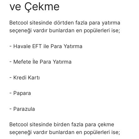
ve Çekme
Betcool sitesinde dörtden fazla para yatırma
seçeneği vardır bunlardan en popülerleri ise;
- Havale EFT ile Para Yatırma
- Mefete İle Para Yatırma
- Kredi Kartı
- Papara
- Parazula
Betcool sitesinde birden fazla para çekme
seçeneği vardır bunlardan en popülerleri ise;