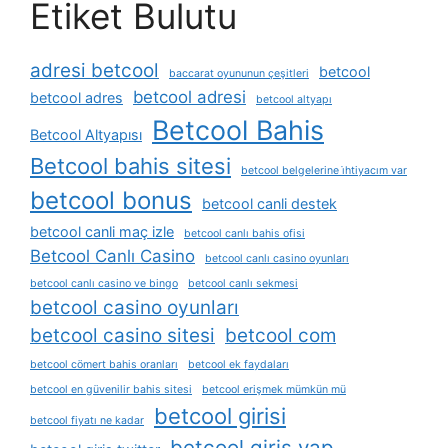
Etiket Bulutu
adresi betcool
betcool
baccarat oyununun çeşitleri
betcool adresi
betcool adres
betcool altyapı
Betcool Bahis
Betcool Altyapısı
Betcool bahis sitesi
betcool belgelerine i̇htiyacım var
betcool bonus
betcool canli destek
betcool canli maç izle
betcool canlı bahis ofisi
Betcool Canlı Casino
betcool canlı casino oyunları
betcool canlı casino ve bingo
betcool canlı sekmesi
betcool casino oyunları
betcool casino sitesi
betcool com
betcool cömert bahis oranları
betcool ek faydaları
betcool en güvenilir bahis sitesi
betcool erişmek mümkün mü
betcool girisi
betcool fiyatı ne kadar
betcool giris yap