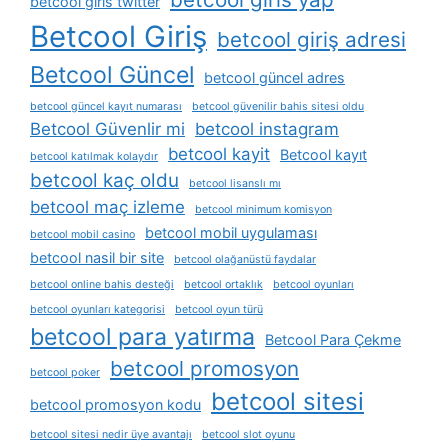
betcool giris twitter
Betcool Giriş
betcool giriş adresi
Betcool Güncel
betcool güncel adres
betcool güncel kayıt numarası
betcool güvenilir bahis sitesi oldu
Betcool Güvenlir mi
betcool instagram
betcool kayit
Betcool kayıt
betcool katılmak kolaydır
betcool kaç oldu
betcool lisanslı mı
betcool maç izleme
betcool minimum komisyon
betcool mobil uygulaması
betcool mobil casino
betcool nasil bir site
betcool olağanüstü faydalar
betcool online bahis desteği
betcool ortaklık
betcool oyunları
betcool oyunları kategorisi
betcool oyun türü
betcool para yatırma
Betcool Para Çekme
betcool promosyon
betcool poker
betcool sitesi
betcool promosyon kodu
betcool sitesi nedir üye avantajı
betcool slot oyunu