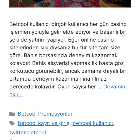
Betcool kullanıcı birçok kullanıcı her gün casino
işlemleri yoluyla gelir elde ediyor ve başarılı bir
şekilde yatırım yapıyor. Eğer online casino
sitelerinden sıkıldıysanız bu tür site tam size
göre. Bahis borsasında deneyim kazanmak
kolaydır! Bahis alışverişi yapmak ilk başta göz
korkutucu görünebilir, ancak zamana dayalı bir
ortamda deneyim kazanmak inanılmaz
derecede kolaydır. Oyun sayısı her …
Devamını
oku…
Kategoriler
Betcool Promosyonlar
Etiketler
betcool kayıt ve giriş
,
betcool kullanıcı
,
twitter betcool