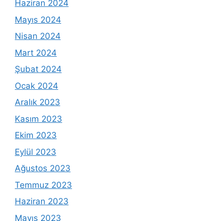
Haziran 2024
Mayıs 2024
Nisan 2024
Mart 2024
Şubat 2024
Ocak 2024
Aralık 2023
Kasım 2023
Ekim 2023
Eylül 2023
Ağustos 2023
Temmuz 2023
Haziran 2023
Mayıs 2023