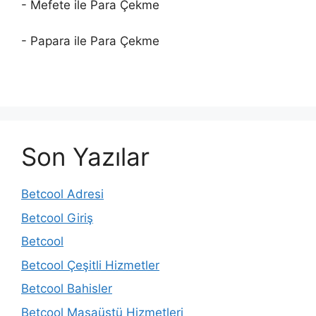
- Mefete ile Para Çekme
- Papara ile Para Çekme
Son Yazılar
Betcool Adresi
Betcool Giriş
Betcool
Betcool Çeşitli Hizmetler
Betcool Bahisler
Betcool Masaüstü Hizmetleri