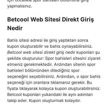
yapmalısınız.
Betcool Web Sitesi Direkt Giriş
Nedir
Bahis sitesi adresi ile giriş yaptıktan sonra
kupon oluşturabilir ve bahis oynayabilirsiniz.
Betcool web sitesi direkt giriş nedir
kuponları şu
şekilde oluşturulur: Spor bahisleri sitesini ziyaret
etmeniz gerekmektedir. Ardından sitenin spor
bahisleri bölümünden dilediğiniz spor
seçeneğini seçebilirsiniz. Ardından, o spor bahis
seçeneği için oranlara tıklamanız gerekir. Bu
fiyata tıklayarak kolayca kupon oluşturabilirsiniz.
Betcool kuponları yukarıdaki ile aynı adımları
takip eder. Kupon oluşturmak kolaydır.