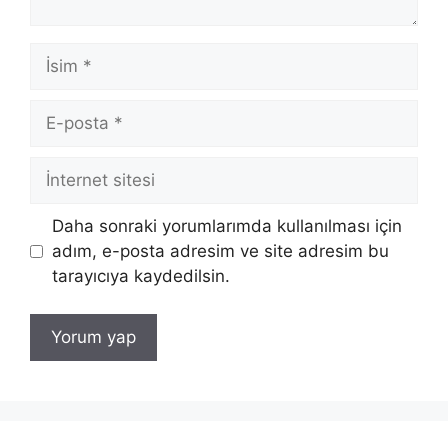
İsim
E-
posta
İnternet
sitesi
Daha sonraki yorumlarımda kullanılması için
adım, e-posta adresim ve site adresim bu
tarayıcıya kaydedilsin.