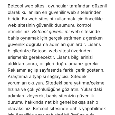
Betcool web sitesi, oyuncular tarafından düzenli
olarak kullanılan en güvenilir web sitelerinden
biridir. Bu web sitesini kullanmak için öncelikle
web sitesinin güvenlik durumunu kontrol
etmelisiniz.
Betcool güvenli mi
web sitesinde
bahis oynamak için gerçekleştirmeniz gereken
güvenlik doğrulama adımları şunlardır: Lisans
bilgilerinize Betcool web sitesi üzerinden
erişmeniz gerekecektir. Lisans bilgilerinizi
aldıktan sonra, bilgileri doğrulamanız gerekir.
Reklamın açılış sayfasında farklı içerik gösterin.
Araştırma altyapısı sağlayıcısı. Sitedeki
yorumları okuyun. Sitedeki para yatırma/çekme
hızına ve çok yönlülüğüne göz atın. Yukarıdaki
adımları izleyerek, bahis sitenizin güvenlik
durumu hakkında net bir genel bakışa sahip
olacaksınız. Betcool sitesinde bahis yapabilmek
için öncelikle spor bahisleri bölümüne giriş