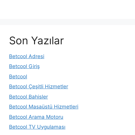
Son Yazılar
Betcool Adresi
Betcool Giriş
Betcool
Betcool Çeşitli Hizmetler
Betcool Bahisler
Betcool Masaüstü Hizmetleri
Betcool Arama Motoru
Betcool TV Uygulaması