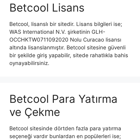
Betcool Lisans
Betcool, lisanslı bir sitedir. Lisans bilgileri ise;
WAS International N.V. şirketinin GLH-
OCCHKTW0711092020 Nolu Curacao lisansı
altında lisanslanmıştır. Betcool sitesine güvenli
bir şekilde giriş yapabilir, sitede rahatlıkla bahis
oynayabilirsiniz.
Betcool Para Yatırma
ve Çekme
Betcool sitesinde dörtden fazla para yatırma
seçeneği vardır bunlardan en popülerleri ise;