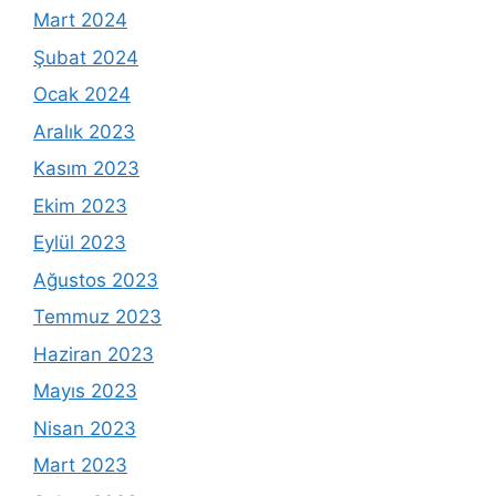
Mart 2024
Şubat 2024
Ocak 2024
Aralık 2023
Kasım 2023
Ekim 2023
Eylül 2023
Ağustos 2023
Temmuz 2023
Haziran 2023
Mayıs 2023
Nisan 2023
Mart 2023