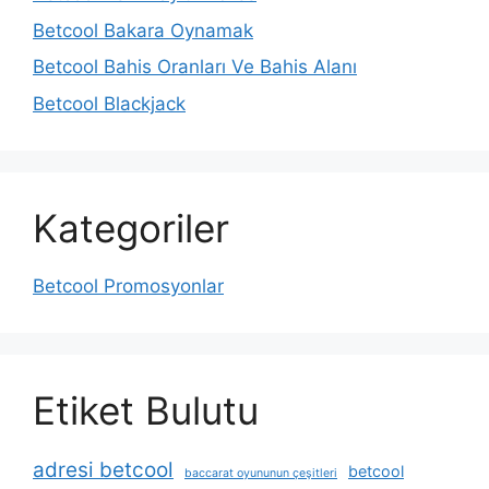
Betcool Bakara Oynamak
Betcool Bahis Oranları Ve Bahis Alanı
Betcool Blackjack
Kategoriler
Betcool Promosyonlar
Etiket Bulutu
adresi betcool
betcool
baccarat oyununun çeşitleri