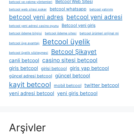
Betcool Web Sitesi
betcool ve çekme yöntemleri
betcool whatsapp
betcool web sitesi poker
betcool yatırımı
betcool yeni adres
betcool yeni adresi
Betcool yeni giriş
betcool yeni adresi casino oyunu
betcool ödeme bilgisi
betcool ödeme sitesi
betcool ürünleri orijinal mi
Betcool üyelik
betcool üye avantajı
Betcool Şikayet
betcool üyelik sözleşmesi
casino sitesi betcool
canli betcool
giris betcool
giris yap betcool
girisi betcool
güncel betcool
güncel adresi betcool
kayit betcool
twitter betcool
mobil betcool
yeni adresi betcool
yeni giris betcool
Arşivler