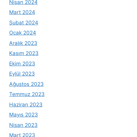
Nisan 2024
Mart 2024
Şubat 2024
Ocak 2024
Aralık 2023
Kasım 2023
Ekim 2023
Eylül 2023
Ağustos 2023
Temmuz 2023
Haziran 2023
Mayıs 2023
Nisan 2023
Mart 2023