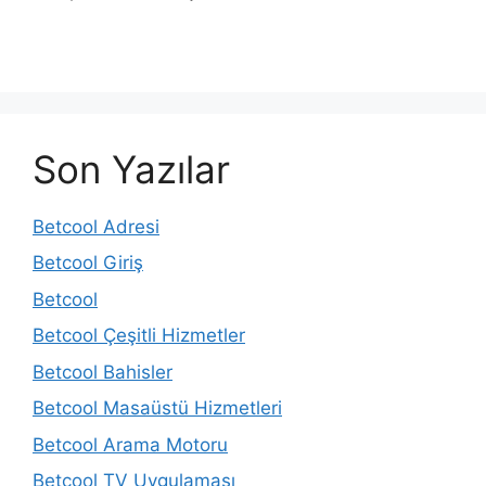
Son Yazılar
Betcool Adresi
Betcool Giriş
Betcool
Betcool Çeşitli Hizmetler
Betcool Bahisler
Betcool Masaüstü Hizmetleri
Betcool Arama Motoru
Betcool TV Uygulaması