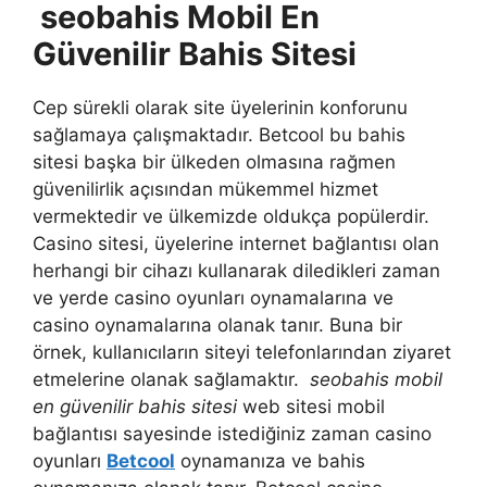
seobahis Mobil En
Güvenilir Bahis Sitesi
Cep sürekli olarak site üyelerinin konforunu
sağlamaya çalışmaktadır. Betcool bu bahis
sitesi başka bir ülkeden olmasına rağmen
güvenilirlik açısından mükemmel hizmet
vermektedir ve ülkemizde oldukça popülerdir.
Casino sitesi, üyelerine internet bağlantısı olan
herhangi bir cihazı kullanarak diledikleri zaman
ve yerde casino oyunları oynamalarına ve
casino oynamalarına olanak tanır. Buna bir
örnek, kullanıcıların siteyi telefonlarından ziyaret
etmelerine olanak sağlamaktır.
seobahis mobil
en güvenilir bahis sitesi
web sitesi mobil
bağlantısı sayesinde istediğiniz zaman casino
oyunları
Betcool
oynamanıza ve bahis