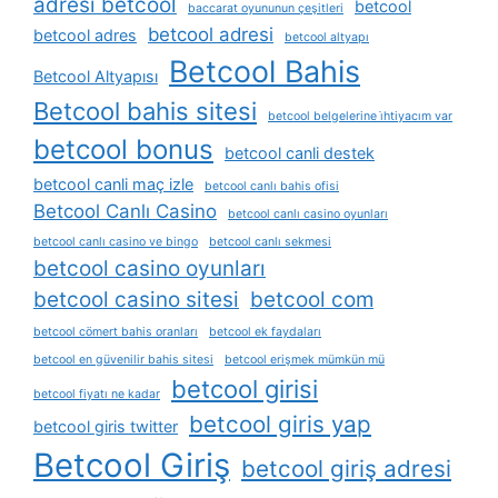
adresi betcool
betcool
baccarat oyununun çeşitleri
betcool adresi
betcool adres
betcool altyapı
Betcool Bahis
Betcool Altyapısı
Betcool bahis sitesi
betcool belgelerine i̇htiyacım var
betcool bonus
betcool canli destek
betcool canli maç izle
betcool canlı bahis ofisi
Betcool Canlı Casino
betcool canlı casino oyunları
betcool canlı casino ve bingo
betcool canlı sekmesi
betcool casino oyunları
betcool casino sitesi
betcool com
betcool cömert bahis oranları
betcool ek faydaları
betcool en güvenilir bahis sitesi
betcool erişmek mümkün mü
betcool girisi
betcool fiyatı ne kadar
betcool giris yap
betcool giris twitter
Betcool Giriş
betcool giriş adresi