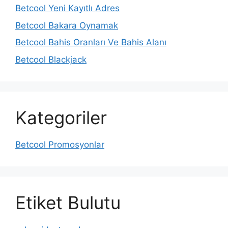
Betcool Yeni Kayıtlı Adres
Betcool Bakara Oynamak
Betcool Bahis Oranları Ve Bahis Alanı
Betcool Blackjack
Kategoriler
Betcool Promosyonlar
Etiket Bulutu