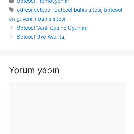
Betcool Promosyonlar
Etiketler
adresi betcool
,
Betcool bahis sitesi
,
betcool
en güvenilir bahis sitesi
Betcool Canlı Casino Oyunları
Betcool Üye Avantajı
Yorum yapın
Yorum