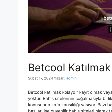
Betcool Katılmak
Şubat 17, 2024
Yazarı:
admin
Betcool katılmak kolaydır kayıt olmak vey
yoktur. Bahis sitelerinin çoğalmasıyla birli
konusunda kafa karışıklığı yaşıyor. Bazı bahi
bazıları ise güvenilir bahis siteleri olarak