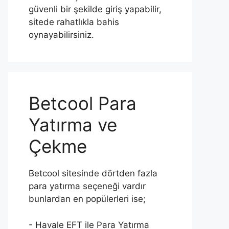
güvenli bir şekilde giriş yapabilir,
sitede rahatlıkla bahis
oynayabilirsiniz.
Betcool Para
Yatırma ve
Çekme
Betcool sitesinde dörtden fazla
para yatırma seçeneği vardır
bunlardan en popülerleri ise;
- Havale EFT ile Para Yatırma