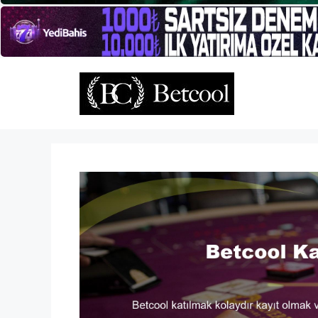
İçeriğe
atla