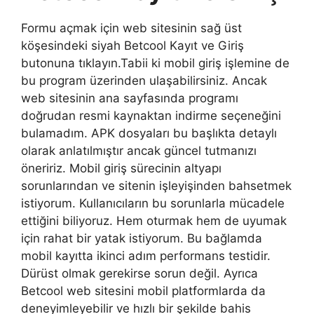
Formu açmak için web sitesinin sağ üst
köşesindeki siyah Betcool Kayıt ve Giriş
butonuna tıklayın.Tabii ki mobil giriş işlemine de
bu program üzerinden ulaşabilirsiniz. Ancak
web sitesinin ana sayfasında programı
doğrudan resmi kaynaktan indirme seçeneğini
bulamadım. APK dosyaları bu başlıkta detaylı
olarak anlatılmıştır ancak güncel tutmanızı
öneririz. Mobil giriş sürecinin altyapı
sorunlarından ve sitenin işleyişinden bahsetmek
istiyorum. Kullanıcıların bu sorunlarla mücadele
ettiğini biliyoruz. Hem oturmak hem de uyumak
için rahat bir yatak istiyorum. Bu bağlamda
mobil kayıtta ikinci adım performans testidir.
Dürüst olmak gerekirse sorun değil. Ayrıca
Betcool web sitesini mobil platformlarda da
deneyimleyebilir ve hızlı bir şekilde bahis