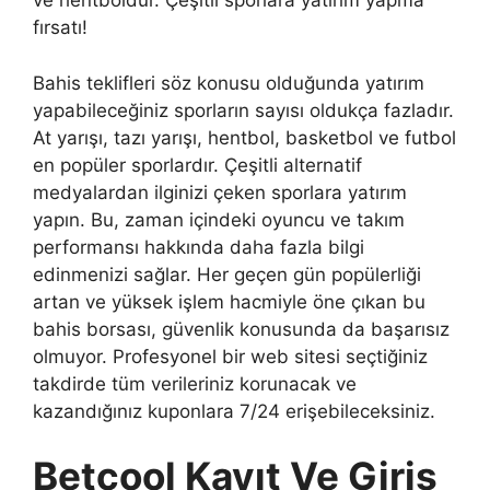
ve hentboldur. Çeşitli sporlara yatırım yapma
fırsatı!
Bahis teklifleri söz konusu olduğunda yatırım
yapabileceğiniz sporların sayısı oldukça fazladır.
At yarışı, tazı yarışı, hentbol, ​​basketbol ve futbol
en popüler sporlardır. Çeşitli alternatif
medyalardan ilginizi çeken sporlara yatırım
yapın. Bu, zaman içindeki oyuncu ve takım
performansı hakkında daha fazla bilgi
edinmenizi sağlar. Her geçen gün popülerliği
artan ve yüksek işlem hacmiyle öne çıkan bu
bahis borsası, güvenlik konusunda da başarısız
olmuyor. Profesyonel bir web sitesi seçtiğiniz
takdirde tüm verileriniz korunacak ve
kazandığınız kuponlara 7/24 erişebileceksiniz.
Betcool Kayıt Ve Giriş