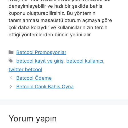
deneyimleyebilir ve hızlı bir şekilde bahis
kuponu oluşturabilirsiniz. Bu yöntemin
tanımlanması masaüstü oturum açmaya göre
çok daha kolaydır ve kullanıcılarınızın tercih
ettiği yöntemlerden birinin yerini alır.
Kategoriler
Betcool Promosyonlar
Etiketler
betcool kayıt ve giriş
,
betcool kullanıcı
,
twitter betcool
Betcool Ödeme
Betcool Canlı Bahis Oyna
Yorum yapın