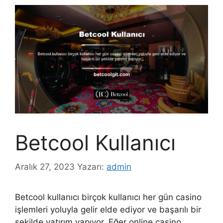
Betcool Kullanıcı
Aralık 27, 2023
Yazarı:
admin
Betcool kullanıcı birçok kullanıcı her gün casino
işlemleri yoluyla gelir elde ediyor ve başarılı bir
şekilde yatırım yapıyor. Eğer online casino