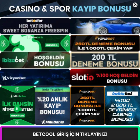
×
BETCOOL GİRİŞ İÇİN TIKLAYINIZ!