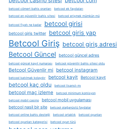
betcool casino sitesi
betcool com
betcool cömert bahis oranları
betcool ek faydaları
betcool en güvenilir bahis sitesi
betcool erişmek mümkün mü
betcool girisi
betcool fiyatı ne kadar
betcool giris yap
betcool giris twitter
Betcool Giriş
betcool giriş adresi
Betcool Güncel
betcool güncel adres
betcool güncel kayıt numarası
betcool güvenilir bahis sitesi oldu
Betcool Güvenlir mi
betcool instagram
betcool kayit
Betcool kayıt
betcool katılmak kolaydır
betcool kaç oldu
betcool lisanslı mı
betcool maç izleme
betcool minimum komisyon
betcool mobil uygulaması
betcool mobil casino
betcool nasil bir site
betcool olağanüstü faydalar
betcool online bahis desteği
betcool ortaklık
betcool oyunları
betcool oyunları kategorisi
betcool oyun türü