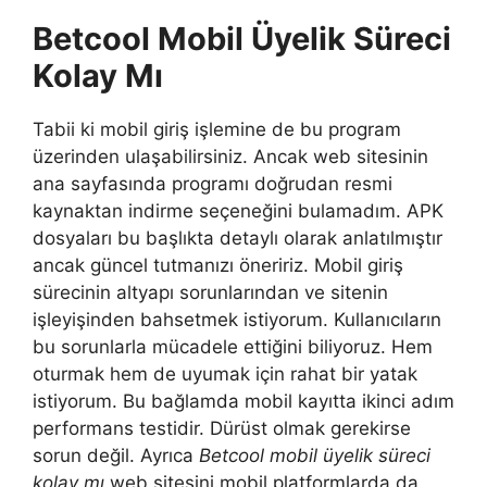
Betcool Mobil Üyelik Süreci
Kolay Mı
Tabii ki mobil giriş işlemine de bu program
üzerinden ulaşabilirsiniz. Ancak web sitesinin
ana sayfasında programı doğrudan resmi
kaynaktan indirme seçeneğini bulamadım. APK
dosyaları bu başlıkta detaylı olarak anlatılmıştır
ancak güncel tutmanızı öneririz. Mobil giriş
sürecinin altyapı sorunlarından ve sitenin
işleyişinden bahsetmek istiyorum. Kullanıcıların
bu sorunlarla mücadele ettiğini biliyoruz. Hem
oturmak hem de uyumak için rahat bir yatak
istiyorum. Bu bağlamda mobil kayıtta ikinci adım
performans testidir. Dürüst olmak gerekirse
sorun değil. Ayrıca
Betcool mobil üyelik süreci
kolay mı
web sitesini mobil platformlarda da