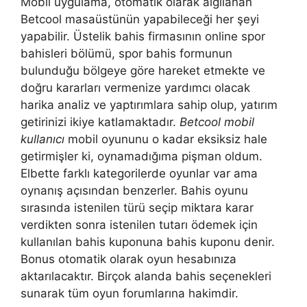
Mobil uygulama, otomatik olarak algılanan
Betcool masaüstünün yapabileceği her şeyi
yapabilir. Üstelik bahis firmasının online spor
bahisleri bölümü, spor bahis formunun
bulunduğu bölgeye göre hareket etmekte ve
doğru kararları vermenize yardımcı olacak
harika analiz ve yaptırımlara sahip olup, yatırım
getirinizi ikiye katlamaktadır.
Betcool mobil
kullanıcı
mobil oyununu o kadar eksiksiz hale
getirmişler ki, oynamadığıma pişman oldum.
Elbette farklı kategorilerde oyunlar var ama
oynanış açısından benzerler. Bahis oyunu
sırasında istenilen türü seçip miktara karar
verdikten sonra istenilen tutarı ödemek için
kullanılan bahis kuponuna bahis kuponu denir.
Bonus otomatik olarak oyun hesabınıza
aktarılacaktır. Birçok alanda bahis seçenekleri
sunarak tüm oyun forumlarına hakimdir.