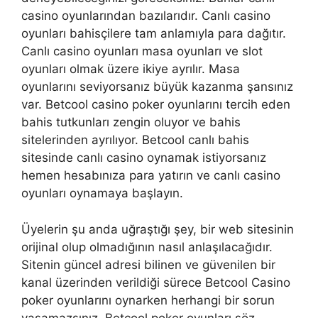
casino oyunlarından bazılarıdır. Canlı casino
oyunları bahisçilere tam anlamıyla para dağıtır.
Canlı casino oyunları masa oyunları ve slot
oyunları olmak üzere ikiye ayrılır. Masa
oyunlarını seviyorsanız büyük kazanma şansınız
var. Betcool casino poker oyunlarını tercih eden
bahis tutkunları zengin oluyor ve bahis
sitelerinden ayrılıyor. Betcool canlı bahis
sitesinde canlı casino oynamak istiyorsanız
hemen hesabınıza para yatırın ve canlı casino
oyunları oynamaya başlayın.
Üyelerin şu anda uğraştığı şey, bir web sitesinin
orijinal olup olmadığının nasıl anlaşılacağıdır.
Sitenin güncel adresi bilinen ve güvenilen bir
kanal üzerinden verildiği sürece Betcool Casino
poker oyunlarını oynarken herhangi bir sorun
yaşamazsınız. Betcool poker oyunları söz