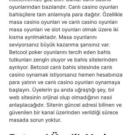
oyunlarından bazılarıdır. Canlı casino oyunları
bahisçilere tam anlamıyla para dağıtır. Özellikle
masa casino oyunları ve canlı casino oyunları
masa oyunları ve slot oyunları olmak üzere iki
kısma ayrılmaktadır. Masa oyunlarını
seviyorsanız büyük kazanma şansınız var.
Betcool poker oyunlarını tercih eden bahis
tutkunları zengin oluyor ve bahis sitelerinden
ayrılıyor. Betcool canlı bahis sitesinde canlı
casino oynamak istiyorsanız hemen hesabınıza
para yatırın ve canlı casino oyunları oynamaya
başlayın. Üyelerin şu anda uğraştığı şey, bir
web sitesinin orijinal olup olmadığının nasıl
anlaşılacağıdır. Sitenin güncel adresi bilinen ve
güvenilen bir kanal üzerinden verildiği sürece
masada sorun yoktur.