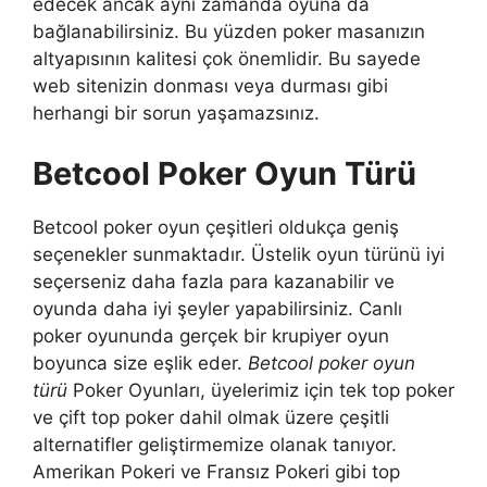
edecek ancak aynı zamanda oyuna da
bağlanabilirsiniz. Bu yüzden poker masanızın
altyapısının kalitesi çok önemlidir. Bu sayede
web sitenizin donması veya durması gibi
herhangi bir sorun yaşamazsınız.
Betcool Poker Oyun Türü
Betcool poker oyun çeşitleri oldukça geniş
seçenekler sunmaktadır. Üstelik oyun türünü iyi
seçerseniz daha fazla para kazanabilir ve
oyunda daha iyi şeyler yapabilirsiniz. Canlı
poker oyununda gerçek bir krupiyer oyun
boyunca size eşlik eder.
Betcool poker oyun
türü
Poker Oyunları, üyelerimiz için tek top poker
ve çift top poker dahil olmak üzere çeşitli
alternatifler geliştirmemize olanak tanıyor.
Amerikan Pokeri ve Fransız Pokeri gibi top