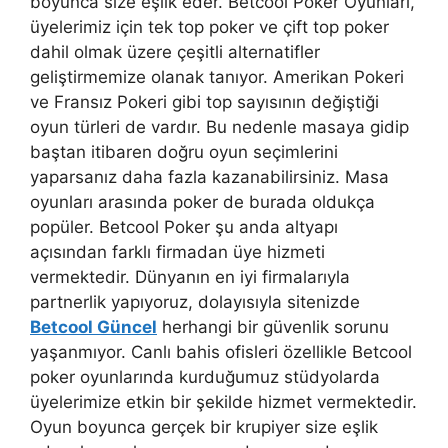
boyunca size eşlik eder. Betcool Poker Oyunları,
üyelerimiz için tek top poker ve çift top poker
dahil olmak üzere çeşitli alternatifler
geliştirmemize olanak tanıyor. Amerikan Pokeri
ve Fransız Pokeri gibi top sayısının değiştiği
oyun türleri de vardır. Bu nedenle masaya gidip
baştan itibaren doğru oyun seçimlerini
yaparsanız daha fazla kazanabilirsiniz. Masa
oyunları arasında poker de burada oldukça
popüler. Betcool Poker şu anda altyapı
açısından farklı firmadan üye hizmeti
vermektedir. Dünyanın en iyi firmalarıyla
partnerlik yapıyoruz, dolayısıyla sitenizde
Betcool Güncel
herhangi bir güvenlik sorunu
yaşanmıyor. Canlı bahis ofisleri özellikle Betcool
poker oyunlarında kurduğumuz stüdyolarda
üyelerimize etkin bir şekilde hizmet vermektedir.
Oyun boyunca gerçek bir krupiyer size eşlik