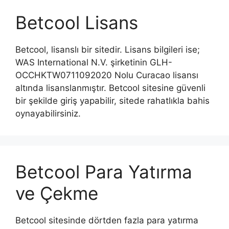
Betcool Lisans
Betcool, lisanslı bir sitedir. Lisans bilgileri ise;
WAS International N.V. şirketinin GLH-
OCCHKTW0711092020 Nolu Curacao lisansı
altında lisanslanmıştır. Betcool sitesine güvenli
bir şekilde giriş yapabilir, sitede rahatlıkla bahis
oynayabilirsiniz.
Betcool Para Yatırma
ve Çekme
Betcool sitesinde dörtden fazla para yatırma