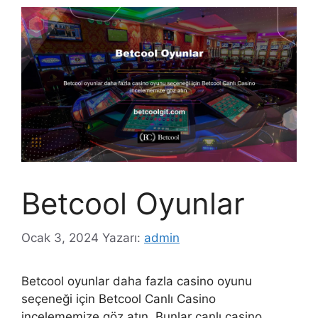
Betcool Oyunlar
Ocak 3, 2024
Yazarı:
admin
Betcool oyunlar daha fazla casino oyunu
seçeneği için Betcool Canlı Casino
incelememize göz atın. Bunlar canlı casino