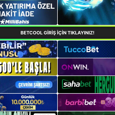
BETCOOL GİRİŞ İÇİN TIKLAYINIZ!