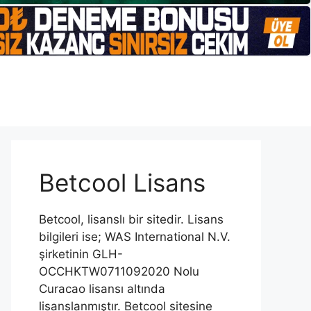
Betcool Lisans
Betcool, lisanslı bir sitedir. Lisans
bilgileri ise; WAS International N.V.
şirketinin GLH-
OCCHKTW0711092020 Nolu
Curacao lisansı altında
lisanslanmıştır. Betcool sitesine