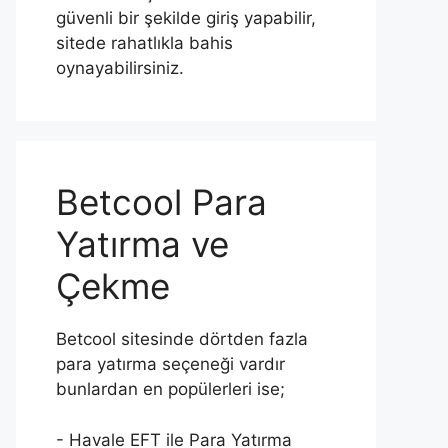
güvenli bir şekilde giriş yapabilir,
sitede rahatlıkla bahis
oynayabilirsiniz.
Betcool Para
Yatırma ve
Çekme
Betcool sitesinde dörtden fazla
para yatırma seçeneği vardır
bunlardan en popülerleri ise;
- Havale EFT ile Para Yatırma