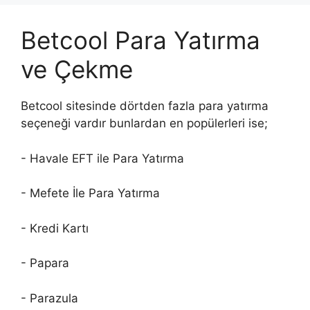
Betcool Para Yatırma
ve Çekme
Betcool sitesinde dörtden fazla para yatırma
seçeneği vardır bunlardan en popülerleri ise;
- Havale EFT ile Para Yatırma
- Mefete İle Para Yatırma
- Kredi Kartı
- Papara
- Parazula