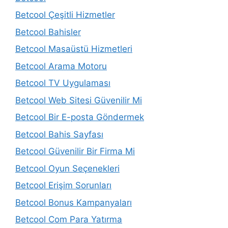
Betcool Çeşitli Hizmetler
Betcool Bahisler
Betcool Masaüstü Hizmetleri
Betcool Arama Motoru
Betcool TV Uygulaması
Betcool Web Sitesi Güvenilir Mi
Betcool Bir E-posta Göndermek
Betcool Bahis Sayfası
Betcool Güvenilir Bir Firma Mi
Betcool Oyun Seçenekleri
Betcool Erişim Sorunları
Betcool Bonus Kampanyaları
Betcool Com Para Yatırma