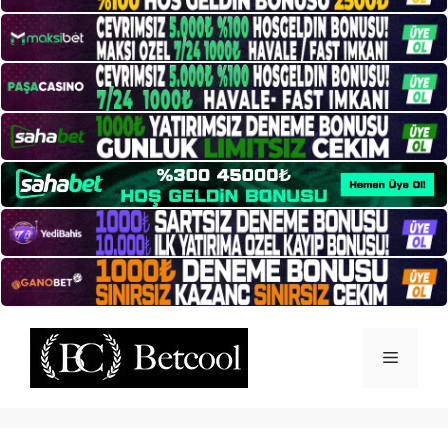
İçeriğe
atla
Menü