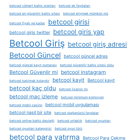
betcool cömert bahis oranları
betcool ek faydaları
betcool en güvenilir bahis sitesi
betcool erişmek mümkün mü
betcool girisi
betcool fiyatı ne kadar
betcool giris yap
betcool giris twitter
Betcool Giriş
betcool giriş adresi
Betcool Güncel
betcool güncel adres
betcool güncel kayıt numarası
betcool güvenilir bahis sitesi oldu
Betcool Güvenlir mi
betcool instagram
betcool kayit
Betcool kayıt
betcool katılmak kolaydır
betcool kaç oldu
betcool lisanslı mı
betcool maç izleme
betcool minimum komisyon
betcool mobil uygulaması
betcool mobil casino
betcool nasil bir site
betcool olağanüstü faydalar
betcool online bahis desteği
betcool ortaklık
betcool oyunları
betcool oyunları kategorisi
betcool oyun türü
betcool para yatırma
Betcool Para Çekme