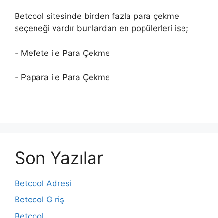
Betcool sitesinde birden fazla para çekme
seçeneği vardır bunlardan en popülerleri ise;
- Mefete ile Para Çekme
- Papara ile Para Çekme
Son Yazılar
Betcool Adresi
Betcool Giriş
Betcool