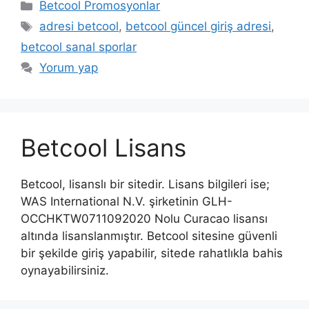
Kategoriler
Betcool Promosyonlar
Etiketler
adresi betcool
,
betcool güncel giriş adresi
,
betcool sanal sporlar
Yorum yap
Betcool Lisans
Betcool, lisanslı bir sitedir. Lisans bilgileri ise;
WAS International N.V. şirketinin GLH-
OCCHKTW0711092020 Nolu Curacao lisansı
altında lisanslanmıştır. Betcool sitesine güvenli
bir şekilde giriş yapabilir, sitede rahatlıkla bahis
oynayabilirsiniz.