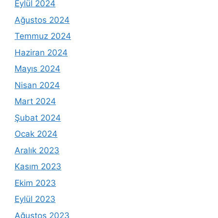
Eylül 2024
Ağustos 2024
Temmuz 2024
Haziran 2024
Mayıs 2024
Nisan 2024
Mart 2024
Şubat 2024
Ocak 2024
Aralık 2023
Kasım 2023
Ekim 2023
Eylül 2023
Ağustos 2023