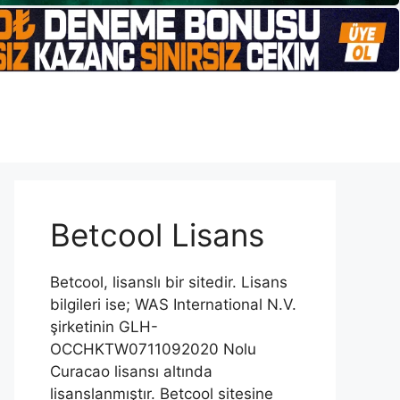
Betcool Lisans
Betcool, lisanslı bir sitedir. Lisans
bilgileri ise; WAS International N.V.
şirketinin GLH-
OCCHKTW0711092020 Nolu
Curacao lisansı altında
lisanslanmıştır. Betcool sitesine