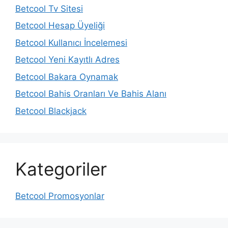
Betcool Tv Sitesi
Betcool Hesap Üyeliği
Betcool Kullanıcı İncelemesi
Betcool Yeni Kayıtlı Adres
Betcool Bakara Oynamak
Betcool Bahis Oranları Ve Bahis Alanı
Betcool Blackjack
Kategoriler
Betcool Promosyonlar