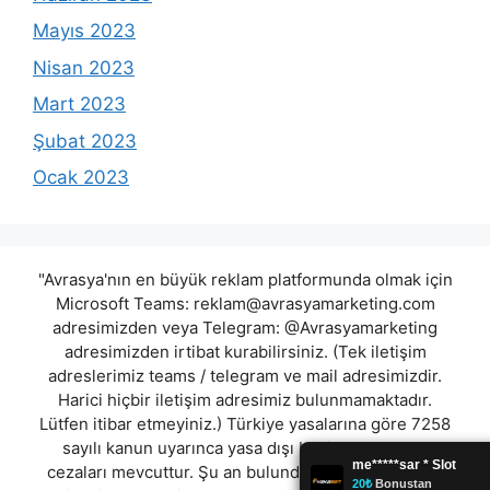
Mayıs 2023
Nisan 2023
Mart 2023
Şubat 2023
Ocak 2023
"Avrasya'nın en büyük reklam platformunda olmak için
Microsoft Teams:
reklam@avrasyamarketing.com
adresimizden veya Telegram: @Avrasyamarketing
adresimizden irtibat kurabilirsiniz. (Tek iletişim
adreslerimiz teams / telegram ve mail adresimizdir.
Harici hiçbir iletişim adresimiz bulunmamaktadır.
Lütfen itibar etmeyiniz.) Türkiye yasalarına göre 7258
sayılı kanun uyarınca yasa dışı bahis oynamanın
cezaları mevcuttur. Şu an bulunduğunuz site hiç bir