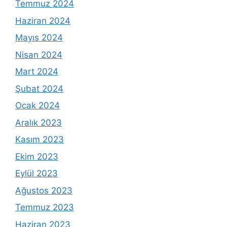
Temmuz 2024
Haziran 2024
Mayıs 2024
Nisan 2024
Mart 2024
Şubat 2024
Ocak 2024
Aralık 2023
Kasım 2023
Ekim 2023
Eylül 2023
Ağustos 2023
Temmuz 2023
Haziran 2023