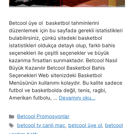
Betcool üye ol basketbol tahminlerini
düzenlemek için bu sayfada gerekli istatistikleri
bulabilirsiniz, çünkü sitedeki basketbol
istatistikleri oldukça detaylı olup, farklı bahis
seçenekleri ile çeşitli seçenekler ve büyük
kazanma fırsatları sunmaktadır. Betcool Nasıl
Büyük Kazanılır Betcool Basketbol Bahis
Seçenekleri Web sitenizdeki Basketbol
Menüsünün kullanımı kolaydır. Bu kalite sadece
futbol ve basketbolda değil, tenis, ragbi,
Amerikan futbolu, …
Devamını oku…
Kategoriler
Betcool Promosyonlar
Etiketler
betcool tv canli maç
,
betcool üye ol
,
betcool