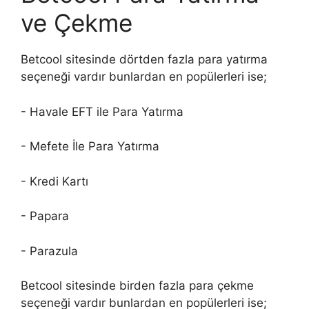
ve Çekme
Betcool sitesinde dörtden fazla para yatırma
seçeneği vardır bunlardan en popülerleri ise;
- Havale EFT ile Para Yatırma
- Mefete İle Para Yatırma
- Kredi Kartı
- Papara
- Parazula
Betcool sitesinde birden fazla para çekme
seçeneği vardır bunlardan en popülerleri ise;