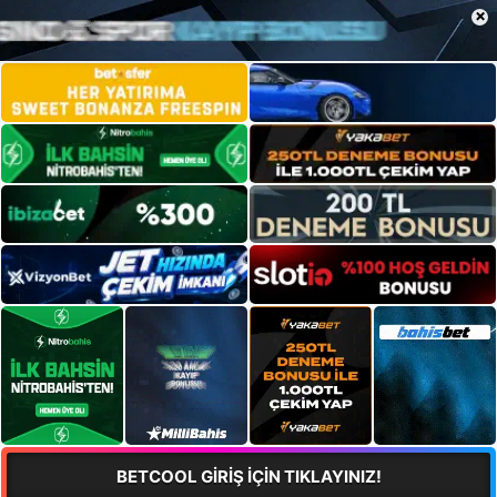
×
BETCOOL GİRİŞ İÇİN TIKLAYINIZ!