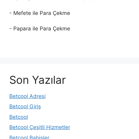
- Mefete ile Para Çekme
- Papara ile Para Çekme
Son Yazılar
Betcool Adresi
Betcool Giriş
Betcool
Betcool Çeşitli Hizmetler
Betcool Bahisler