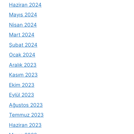
Haziran 2024
Mayıs 2024
Nisan 2024
Mart 2024
Şubat 2024
Ocak 2024
Aralık 2023
Kasım 2023
Ekim 2023
Eylül 2023
Ağustos 2023
Temmuz 2023
Haziran 2023