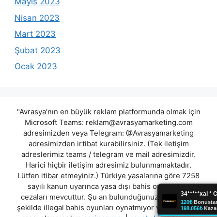
Mayıs 2023
Nisan 2023
Mart 2023
Şubat 2023
Ocak 2023
"Avrasya'nın en büyük reklam platformunda olmak için
Microsoft Teams:
reklam@avrasyamarketing.com
adresimizden veya Telegram: @Avrasyamarketing
adresimizden irtibat kurabilirsiniz. (Tek iletişim
adreslerimiz teams / telegram ve mail adresimizdir.
Harici hiçbir iletişim adresimiz bulunmamaktadır.
Lütfen itibar etmeyiniz.) Türkiye yasalarına göre 7258
sayılı kanun uyarınca yasa dışı bahis oynamanın
cezaları mevcuttur. Şu an bulunduğunuz site hiç bir
şekilde illegal bahis oyunları oynatmıyor ve oynamaya