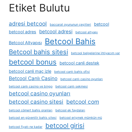
Etiket Bulutu
adresi betcool
betcool
baccarat oyununun çeşitleri
betcool adresi
betcool adres
betcool altyapı
Betcool Bahis
Betcool Altyapısı
Betcool bahis sitesi
betcool belgelerine i̇htiyacım var
betcool bonus
betcool canli destek
betcool canli maç izle
betcool canlı bahis ofisi
Betcool Canlı Casino
betcool canlı casino oyunları
betcool canlı casino ve bingo
betcool canlı sekmesi
betcool casino oyunları
betcool casino sitesi
betcool com
betcool cömert bahis oranları
betcool ek faydaları
betcool en güvenilir bahis sitesi
betcool erişmek mümkün mü
betcool girisi
betcool fiyatı ne kadar