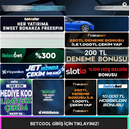
×
BETCOOL GİRİŞ İÇİN TIKLAYINIZ!